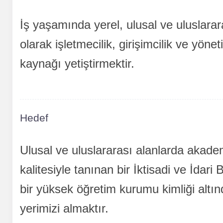
Derece
6. Düzey Lisans (
İş yaşamında yerel, ulusal ve uluslarar
Seviye
ISCED Alan Kodu:
olarak işletmecilik, girişimcilik ve yönet
kaynağı yetiştirmektir.
Bu programdan mezu
ve
derecesi almaya hak
Hedef
Ulusal ve uluslararası alanlarda akadem
kalitesiyle tanınan bir İktisadi ve İdari 
bir yüksek öğretim kurumu kimliği altınd
yerimizi almaktır.