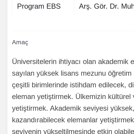
Program EBS
Arş. Gör. Dr. M
Koordinatörü
Eğitim Türü
Tam Zamanlı / T
Amaç
ve
Derece Seviye
7. Düzey (YL) (D
Üniversitelerin ihtiyacı olan akademik 
ISCED Alan Kod
sayılan yüksek lisans mezunu öğretim ü
çeşitli birimlerinde istihdam edilecek, di
Yüksek Lisans
eleman yetiştirmek. Ülkemizin kültürel
yetiştirmek. Akademik seviyesi yüksek, 
kazandırabilecek elemanlar yetiştirmek
seviyenin yükseltilmesinde etkin olabil