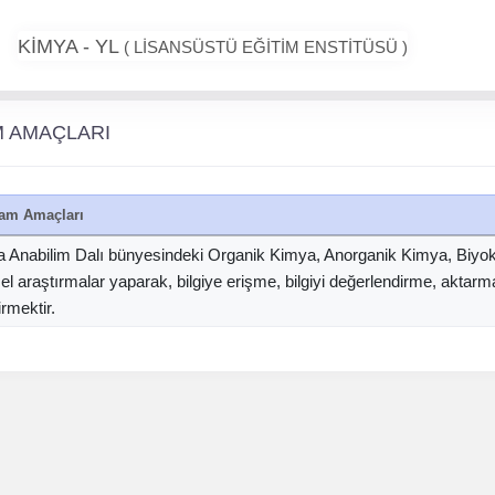
KİMYA - YL
( LİSANSÜSTÜ EĞİTİM ENSTİTÜSÜ )
 AMAÇLARI
am Amaçları
 Anabilim Dalı bünyesindeki Organik Kimya, Anorganik Kimya, Biyokim
sel araştırmalar yaparak, bilgiye erişme, bilgiyi değerlendirme, akta
irmektir.