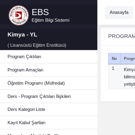
EBS
Anasayfa
Eğitim Bilgi Sistemi
Kimya - YL
PROGRAM
( Lisansüstü Eğitim Enstitüsü)
Program Çıktıları
No
Progr
1
Kimya
Program Amaçları
bilim
Öğretim Programı (Müfredat)
yetişt
Ders - Program Çıktıları İlişkileri
Ders Kategori Liste
Kayıt Kabul Şartları